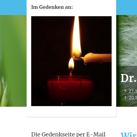
Im Gedenken an:
Dr
＊
27.
†
20.
Wir
Die Gedenkseite per E-Mail