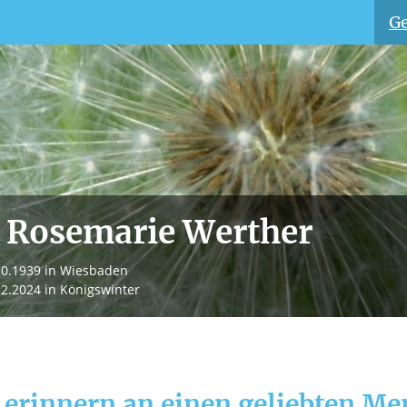
Ge
. Rosemarie Werther
10.1939
in Wiesbaden
12.2024
in Königswinter
 erinnern an einen geliebten M