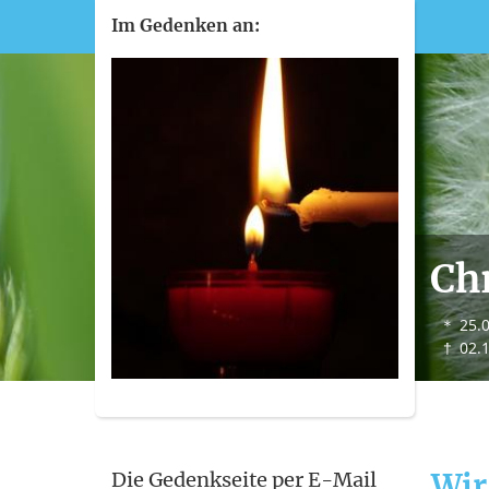
Im Gedenken an:
Chr
＊
25.
†
02.
Wir
Die Gedenkseite per E-Mail