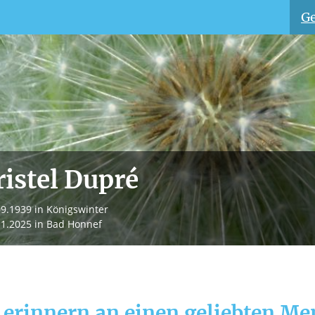
Ge
istel Dupré
09.1939
in Königswinter
11.2025
in Bad Honnef
 erinnern an einen geliebten M