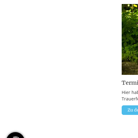
Term
Hier ha
Trauerf
Zu d