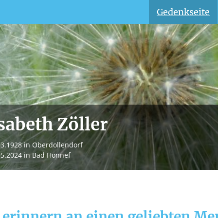
Gedenkseite
sabeth Zöller
03.1928
in Oberdollendorf
05.2024
in Bad Honnef
 erinnern an einen geliebten M