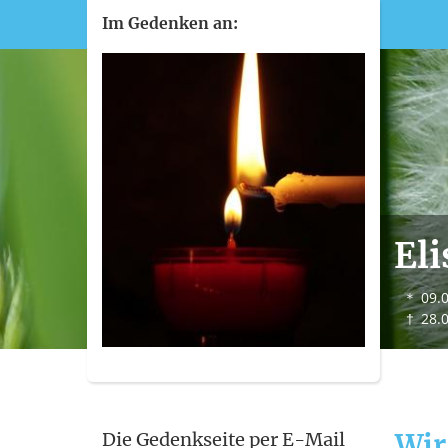
Im Gedenken an:
Eli
＊
09.
†
28.
Wir
Die Gedenkseite per E-Mail