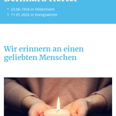
＊
23.06.1934
in Hildesheim
†
11.01.2026
in Königswinter
Wir erinnern an einen
geliebten Menschen