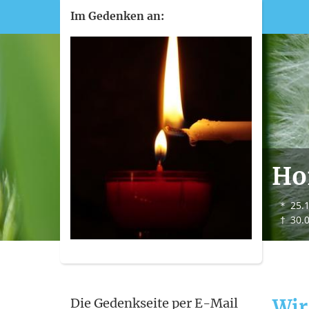
Im Gedenken an:
Ho
＊
25.
†
30.
Wir
Die Gedenkseite per E-Mail