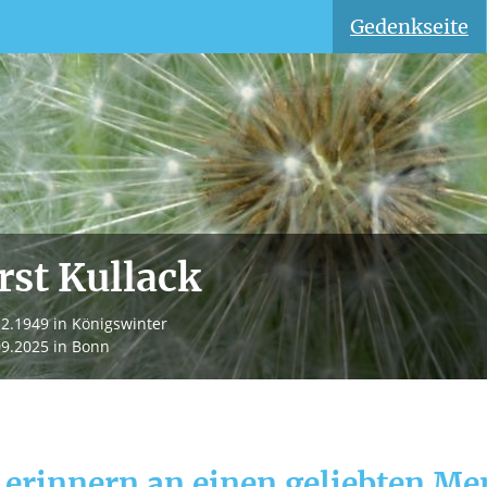
Gedenkseite
rst Kullack
12.1949
in Königswinter
09.2025
in Bonn
 erinnern an einen geliebten M