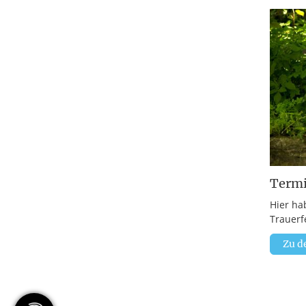
Term
Hier ha
Trauerf
Zu d