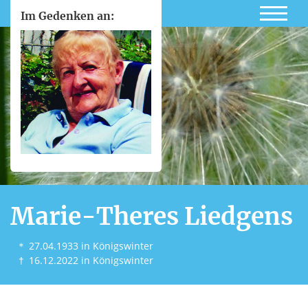
Im Gedenken an:
Marie-Theres Liedgens
＊
27.04.1933
in Königswinter
†
16.12.2022
in Königswinter