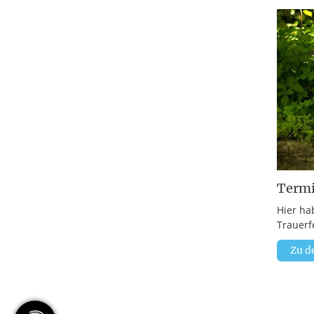
Term
Hier ha
Trauerf
Zu d