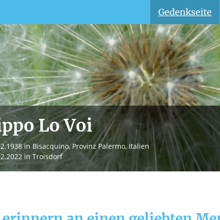
Gedenkseite
ippo Lo Voi
02.1938
in Bisacquino, Provinz Palermo, Italien
02.2022
in Troisdorf
 erinnern an einen geliebten M