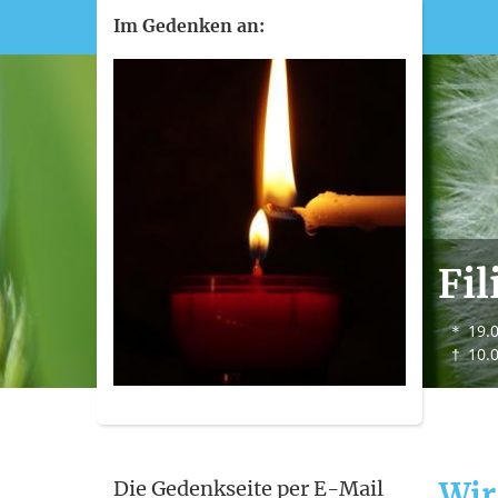
Im Gedenken an:
Fil
＊
19.
†
10.
Wir
Die Gedenkseite per E-Mail