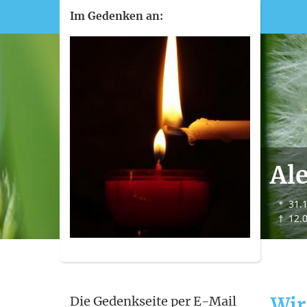
Im Gedenken an:
Al
＊
31.
†
12.
Wir
Die Gedenkseite per E-Mail