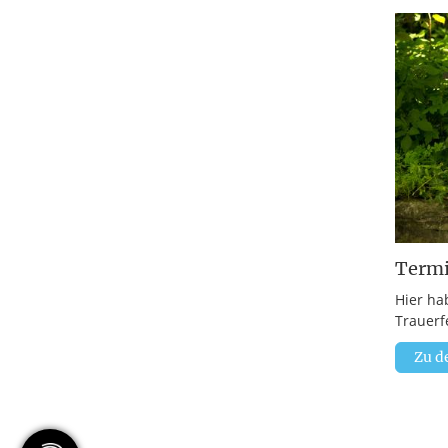
Term
Hier ha
Trauerf
Zu d