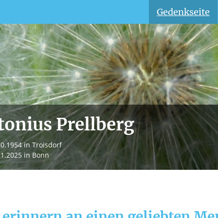
Gedenkseite
tonius Prellberg
10.1954
in Troisdorf
11.2025
in Bonn
 erinnern an einen geliebten M