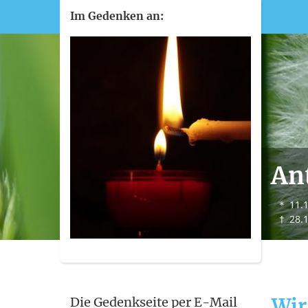
Im Gedenken an:
An
＊
11.
†
28.
Wir
Die Gedenkseite per E-Mail