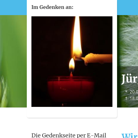
Im Gedenken an:
Jü
＊
20.
†
18.
Wir
Die Gedenkseite per E-Mail