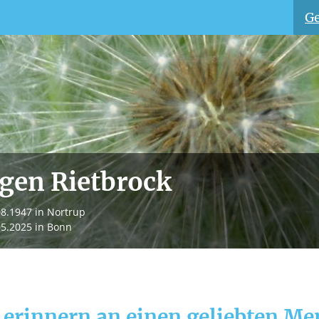
Ge
rgen Rietbrock
08.1947
in Nortrup
05.2025
in Bonn
 erinnern an einen geliebten M