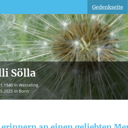
Gedenkseite
li Sölla
11.1940
in Wesseling
05.2025
in Bonn
 erinnern an einen geliebten M