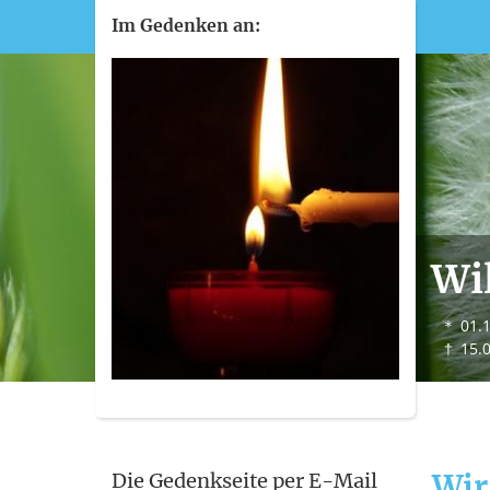
Im Gedenken an:
Wil
＊
01.
†
15.
Wir
Die Gedenkseite per E-Mail