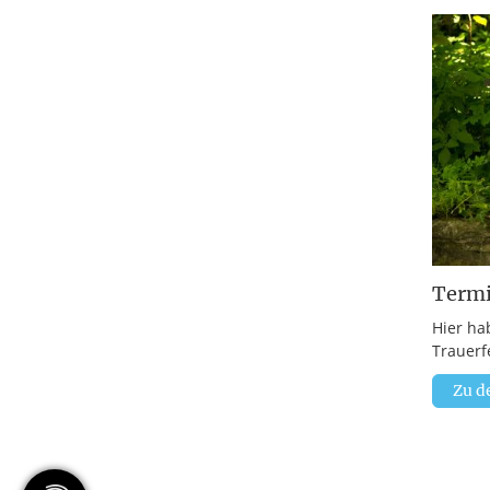
Term
Hier ha
Trauerf
Zu d