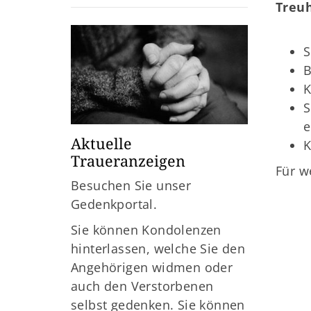
Treu
S
B
K
S
e
Aktuelle
K
Traueranzeigen
Für w
Besuchen Sie unser
Gedenkportal.
Sie können Kondolenzen
hinterlassen, welche Sie den
Angehörigen widmen oder
auch den Verstorbenen
selbst gedenken. Sie können