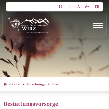
A-
A
A+
Vorsorge
Vorkehrungen treffen
Bestattungsvorsorge