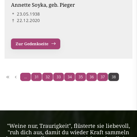
Annette Soyka, geb. Pieger
＊
23.05.1938
†
22.12.2020
Zur Gedenkseite
…
31
32
33
34
35
36
37
38
"Weine nur, Traurigkeit", flüsterte sie liebevoll,
"ruh dich aus, damit du wieder Kraft sammeln