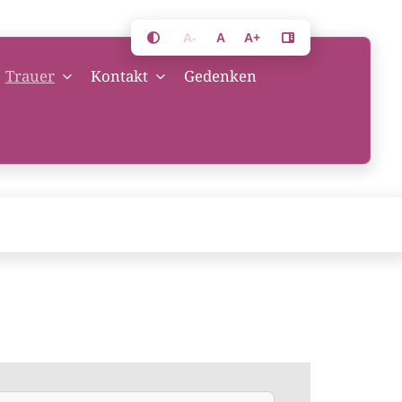
A-
A
A+
Trauer
Kontakt
Gedenken