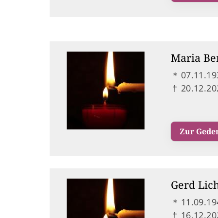
Maria Be
＊
07.11.19
†
20.12.20
Zur Gede
Gerd Lic
＊
11.09.19
†
16.12.20