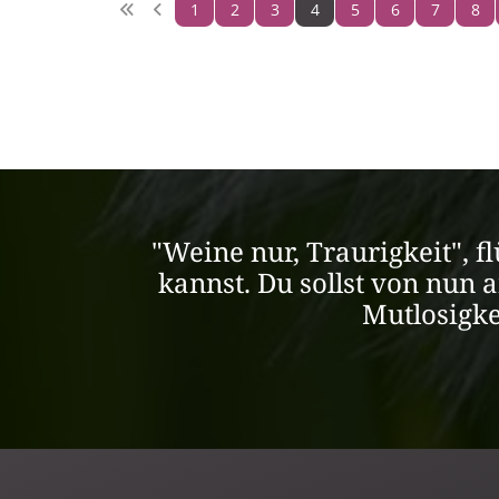
1
2
3
4
5
6
7
8
"Weine nur, Traurigkeit", f
kannst. Du sollst von nun 
Mutlosigke