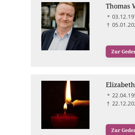
Thomas 
＊
03.12.19
†
05.01.20
Zur Gede
Elizabet
＊
22.04.19
†
22.12.20
Zur Gede