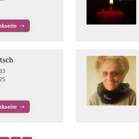
nkseite
tsch
33
25
nkseite