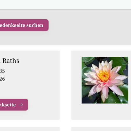
 Raths
35
26
nkseite