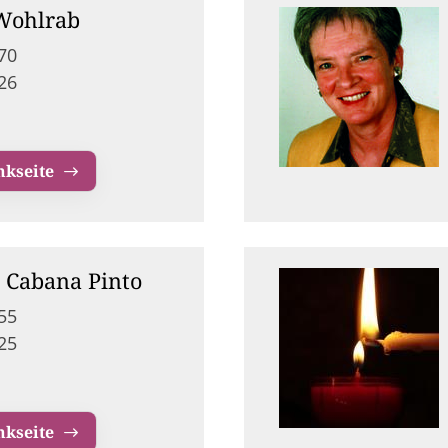
Wohlrab
70
26
nkseite
h Cabana Pinto
55
25
nkseite