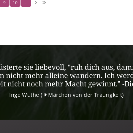
9
10
…
lüsterte sie liebevoll, "ruh dich aus, d
an nicht mehr alleine wandern. Ich werd
it nicht noch mehr Macht gewinnt." -D
Inge Wuthe (
Märchen von der Traurigkeit
)