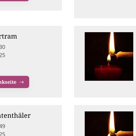
rtram
30
25
nkseite
htenthäler
49
25