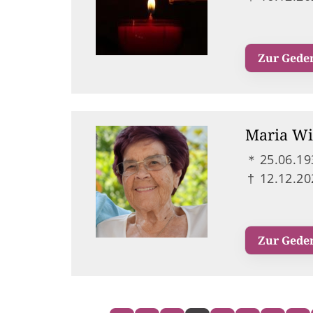
Zur Gede
Maria Wi
＊
25.06.19
†
12.12.20
Zur Gede