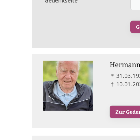
Gedenkseite
Hermann
＊
31.03.19
†
10.01.20
Zur Gede